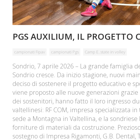
PGS AUXILIUM, IL PROGETTO 
campionati Fipav
campionati Pgs
Camp E..state in volley
Sondrio, 7 aprile 2026
– La grande famiglia d
Sondrio
cresce. Da inizio stagione, nuovi ma
deciso di sostenere il progetto educativo e sp
viene proposto alle nuove generazioni grazie a
dei sostenitori, hanno fatto il loro ingresso d
valtellinesi:
RF COM
, impresa specializzata i
sede a Montagna in Valtellina, e la sondriese
forniture di materiali da costruzione. Prezios
sostegno di
Impresa Rigamonti
,
G.B. Dental
,