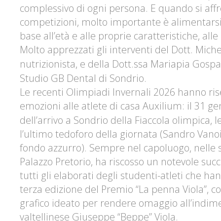
complessivo di ogni persona. E quando si aff
competizioni, molto importante è alimentars
base all’età e alle proprie caratteristiche, all
Molto apprezzati gli interventi del Dott.
Miche
nutrizionista, e della Dott.ssa
Mariapia Gospa
Studio GB Dental di Sondrio.
Le recenti
Olimpiadi Invernali 2026
hanno ris
emozioni alle atlete di casa
Auxilium
: il 31 g
dell’arrivo a Sondrio della Fiaccola olimpica, l
l’ultimo tedoforo della giornata (Sandro Vanoi,
fondo azzurro). Sempre nel capoluogo, nelle s
Palazzo Pretorio, ha riscosso un notevole suc
tutti gli elaborati degli studenti-atleti che ha
terza edizione del Premio
“La penna Viola”
, c
grafico ideato per rendere omaggio all’indime
valtellinese
Giuseppe “Beppe” Viola
.