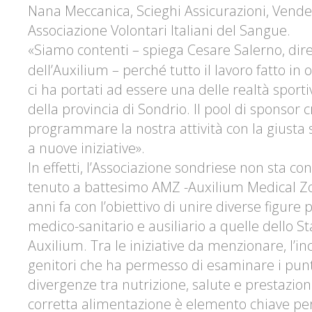
Nana Meccanica,
Scieghi Assicurazioni, Vend
Associazione Volontari Italiani del Sangue.
«Siamo contenti
–
spiega
Cesare Salerno
, di
dell’Auxilium – perché tutto il lavoro fatto in o
ci ha portati ad essere una delle realtà sport
della provincia di Sondrio. Il pool di sponsor 
programmare la nostra attività con la giusta s
a nuove iniziative».
In effetti, l’Associazione sondriese non sta c
tenuto a battesimo
AMZ
-
Auxilium Medical Z
anni fa con l’obiettivo di unire diverse figure
medico-sanitario e ausiliario a quelle dello St
Auxilium
. Tra le iniziative da menzionare, l’i
genitori che ha permesso di esaminare i punti
divergenze tra nutrizione, salute e prestazio
corretta alimentazione è elemento chiave per