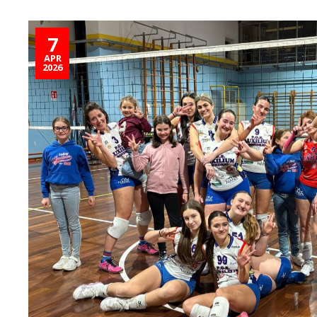
7
APR
2026