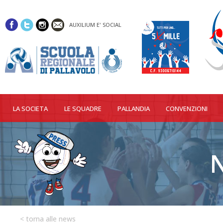
AUXILIUM E' SOCIAL
LA SOCIETA
LE SQUADRE
PALLANDIA
CONVENZIONI
< torna alle news