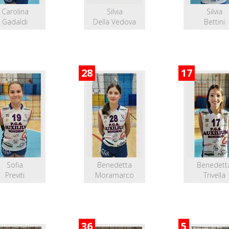
Carolina
Silvia
Silvia
Gadaldi
Della Vedova
Bettini
28
17
Sofia
Benedetta
Benedett
Previti
Moramarco
Trivella
36
5