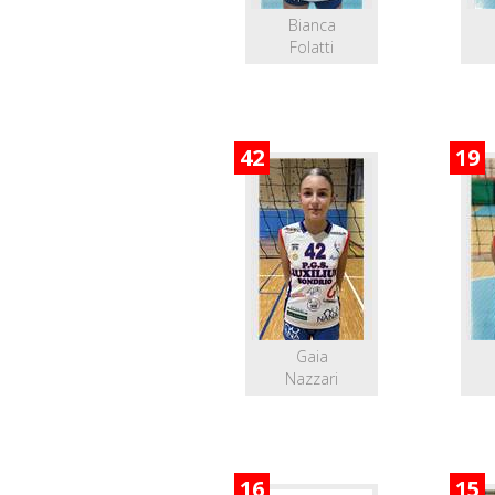
Bianca
Folatti
42
19
Gaia
Nazzari
16
15