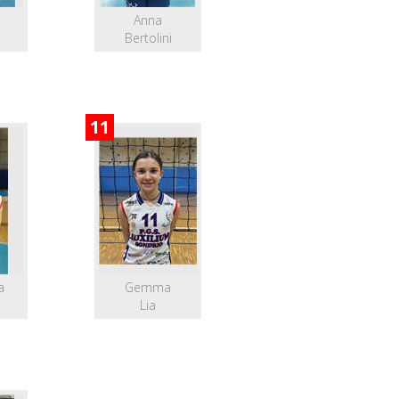
Anna
Bertolini
11
a
Gemma
Lia