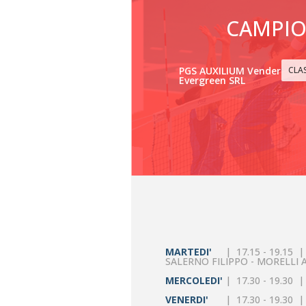
CAMPI
PGS AUXILIUM Vender
CLAS
Evergreen SRL
MARTEDI'
| 17.15 - 19.15 
SALERNO FILIPPO - MORELLI
MERCOLEDI'
| 17.30 - 19.30 
VENERDI'
| 17.30 - 19.30 