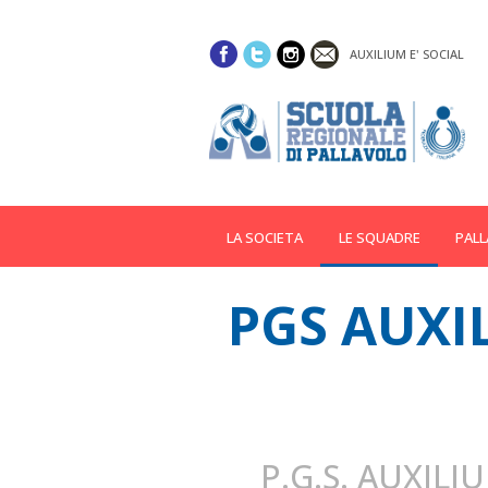
AUXILIUM E' SOCIAL
LA SOCIETA
LE SQUADRE
PALL
PGS AUXI
P.G.S. AUXILI