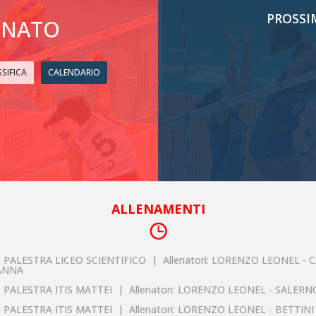
PROSSI
ONATO
SIFICA
CALENDARIO
ALLENAMENTI
| PALESTRA LICEO SCIENTIFICO | Allenatori: LORENZO LEONEL -
 ANNA
| PALESTRA ITIS MATTEI | Allenatori: LORENZO LEONEL - SALERN
| PALESTRA ITIS MATTEI | Allenatori: LORENZO LEONEL - BETTIN