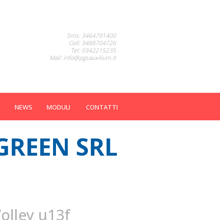
Sms: 3464791400
Cell: 3488704726
Tel: 0342215235
Mail: info@pgsauxilium.it
NEWS
MODULI
CONTATTI
GREEN SRL
olley u13f