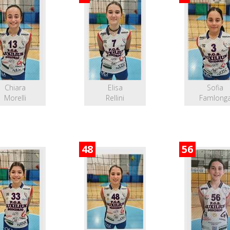
Chiara
Elisa
Sofia
Morelli
Rellini
Famlong
48
56