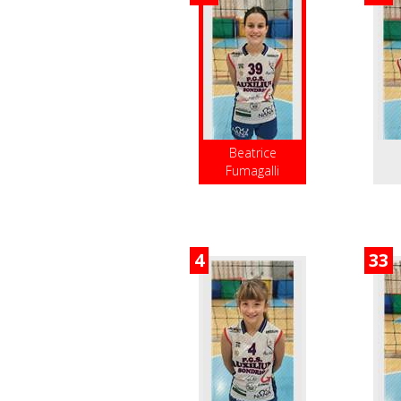
Beatrice
Fumagalli
4
33