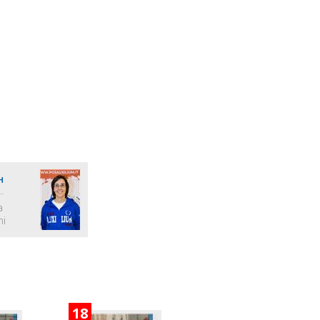
H
a
ni
18