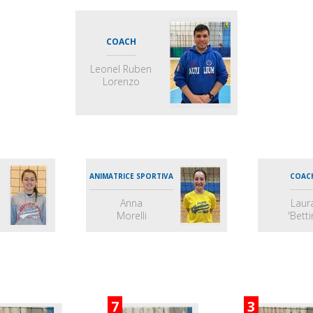
COACH
Leonel Ruben
Lorenzo
ANIMATRICE SPORTIVA
COAC
Anna
Laur
Morelli
'Betti
7
3