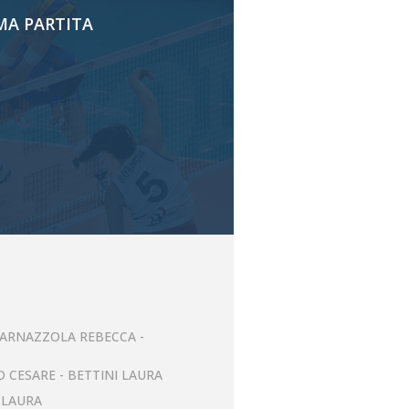
MA PARTITA
 CARNAZZOLA REBECCA -
O CESARE - BETTINI LAURA
I LAURA