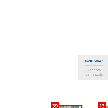
SMART COACH
Rebecca
Carnazzola
39
13